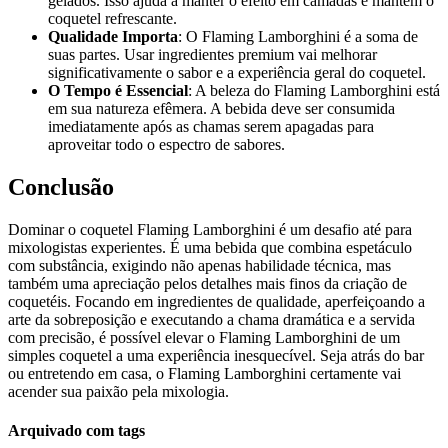
gelados. Isso ajuda a manter o efeito em camadas e mantém o
coquetel refrescante.
Qualidade Importa
: O Flaming Lamborghini é a soma de
suas partes. Usar ingredientes premium vai melhorar
significativamente o sabor e a experiência geral do coquetel.
O Tempo é Essencial
: A beleza do Flaming Lamborghini está
em sua natureza efêmera. A bebida deve ser consumida
imediatamente após as chamas serem apagadas para
aproveitar todo o espectro de sabores.
Conclusão
Dominar o coquetel Flaming Lamborghini é um desafio até para
mixologistas experientes. É uma bebida que combina espetáculo
com substância, exigindo não apenas habilidade técnica, mas
também uma apreciação pelos detalhes mais finos da criação de
coquetéis. Focando em ingredientes de qualidade, aperfeiçoando a
arte da sobreposição e executando a chama dramática e a servida
com precisão, é possível elevar o Flaming Lamborghini de um
simples coquetel a uma experiência inesquecível. Seja atrás do bar
ou entretendo em casa, o Flaming Lamborghini certamente vai
acender sua paixão pela mixologia.
Arquivado com tags