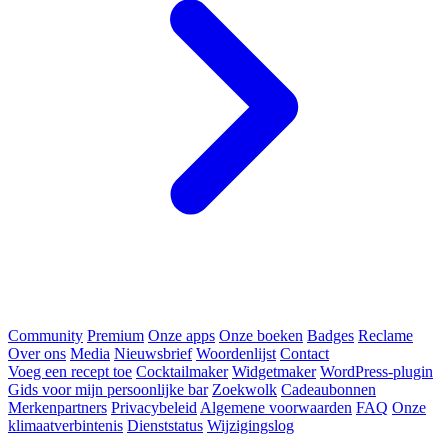
Community
Premium
Onze apps
Onze boeken
Badges
Reclame
Over ons
Media
Nieuwsbrief
Woordenlijst
Contact
Voeg een recept toe
Cocktailmaker
Widgetmaker
WordPress-plugin
Gids voor mijn persoonlijke bar
Zoekwolk
Cadeaubonnen
Merkenpartners
Privacybeleid
Algemene voorwaarden
FAQ
Onze
klimaatverbintenis
Dienststatus
Wijzigingslog